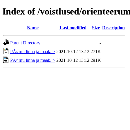
Index of /voistlused/orienteeru
Name
Last modified
Size
Description
Parent Directory
-
PÃ¤rnu linna ja maak..>
2021-10-12 13:12
271K
PÃ¤rnu linna ja maak..>
2021-10-12 13:12
291K